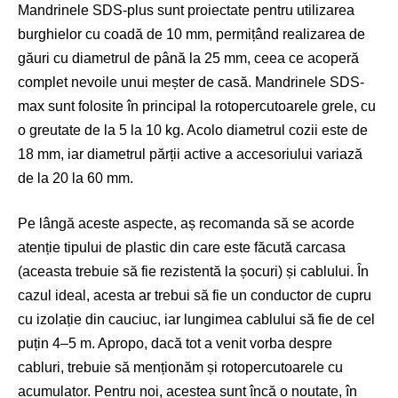
Mandrinele SDS-plus sunt proiectate pentru utilizarea
burghielor cu coadă de 10 mm, permițând realizarea de
găuri cu diametrul de până la 25 mm, ceea ce acoperă
complet nevoile unui meșter de casă. Mandrinele SDS-
max sunt folosite în principal la rotopercutoarele grele, cu
o greutate de la 5 la 10 kg. Acolo diametrul cozii este de
18 mm, iar diametrul părții active a accesoriului variază
de la 20 la 60 mm.
Pe lângă aceste aspecte, aș recomanda să se acorde
atenție tipului de plastic din care este făcută carcasa
(aceasta trebuie să fie rezistentă la șocuri) și cablului. În
cazul ideal, acesta ar trebui să fie un conductor de cupru
cu izolație din cauciuc, iar lungimea cablului să fie de cel
puțin 4–5 m. Apropo, dacă tot a venit vorba despre
cabluri, trebuie să menționăm și rotopercutoarele cu
acumulator. Pentru noi, acestea sunt încă o noutate, în