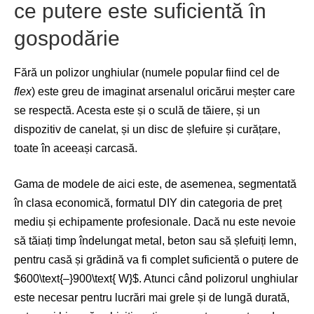
ce putere este suficientă în
gospodărie
Fără un polizor unghiular (numele popular fiind cel de
flex
) este greu de imaginat arsenalul oricărui meșter care
se respectă. Acesta este și o sculă de tăiere, și un
dispozitiv de canelat, și un disc de șlefuire și curățare,
toate în aceeași carcasă.
Gama de modele de aici este, de asemenea, segmentată
în clasa economică, formatul DIY din categoria de preț
mediu și echipamente profesionale. Dacă nu este nevoie
să tăiați timp îndelungat metal, beton sau să șlefuiți lemn,
pentru casă și grădină va fi complet suficientă o putere de
$600\text{–}900\text{ W}$
. Atunci când polizorul unghiular
este necesar pentru lucrări mai grele și de lungă durată,