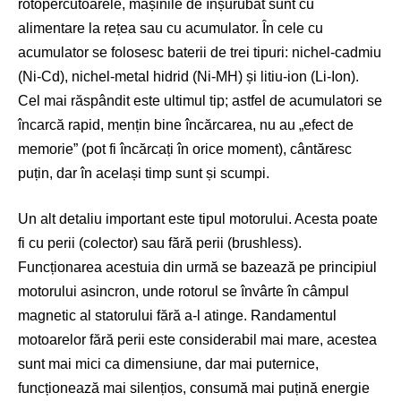
rotopercutoarele, mașinile de înșurubat sunt cu
alimentare la rețea sau cu acumulator. În cele cu
acumulator se folosesc baterii de trei tipuri: nichel-cadmiu
(Ni-Cd), nichel-metal hidrid (Ni-MH) și litiu-ion (Li-Ion).
Cel mai răspândit este ultimul tip; astfel de acumulatori se
încarcă rapid, mențin bine încărcarea, nu au „efect de
memorie” (pot fi încărcați în orice moment), cântăresc
puțin, dar în același timp sunt și scumpi.
Un alt detaliu important este tipul motorului. Acesta poate
fi cu perii (colector) sau fără perii (brushless).
Funcționarea acestuia din urmă se bazează pe principiul
motorului asincron, unde rotorul se învârte în câmpul
magnetic al statorului fără a-l atinge. Randamentul
motoarelor fără perii este considerabil mai mare, acestea
sunt mai mici ca dimensiune, dar mai puternice,
funcționează mai silențios, consumă mai puțină energie