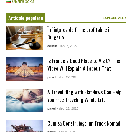
български
Articole populare
EXPLORE ALL
Înființarea de firme profitabile în
Bulgaria
admin
- ian. 2, 2025
Is France a Good Place to Visit? This
Video Will Explain All about That
pavel
- dec. 22, 2016
A Travel Blog with FlatNews Can Help
You Free Traveling Whole Life
pavel
- dec. 22, 2016
Cum să Construiești un Truck Nomad
pavel
- apr. 9, 2025