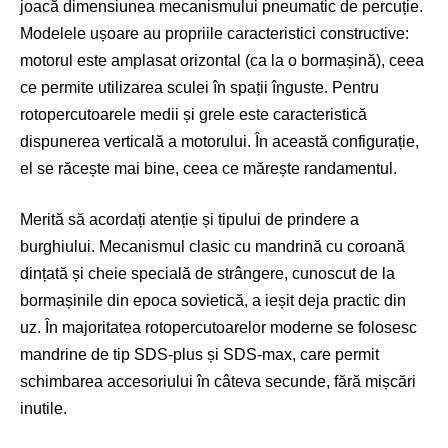
joacă dimensiunea mecanismului pneumatic de percuție.
Modelele ușoare au propriile caracteristici constructive:
motorul este amplasat orizontal (ca la o bormașină), ceea
ce permite utilizarea sculei în spații înguste. Pentru
rotopercutoarele medii și grele este caracteristică
dispunerea verticală a motorului. În această configurație,
el se răcește mai bine, ceea ce mărește randamentul.
Merită să acordați atenție și tipului de prindere a
burghiului. Mecanismul clasic cu mandrină cu coroană
dințată și cheie specială de strângere, cunoscut de la
bormașinile din epoca sovietică, a ieșit deja practic din
uz. În majoritatea rotopercutoarelor moderne se folosesc
mandrine de tip SDS-plus și SDS-max, care permit
schimbarea accesoriului în câteva secunde, fără mișcări
inutile.