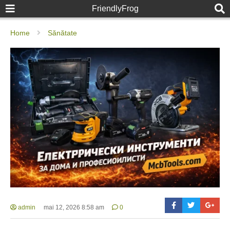
FriendlyFrog
Home
Sănătate
admin
mai 12, 2026 8:58 am
0