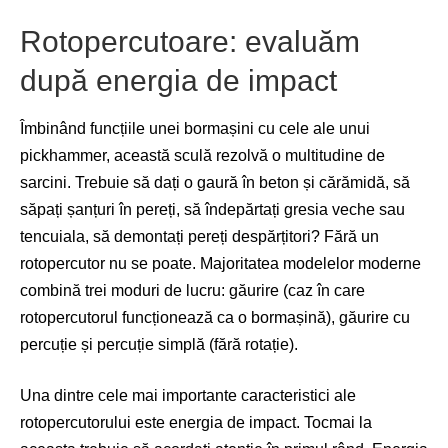
Rotopercutoare: evaluăm
după energia de impact
Îmbinând funcțiile unei bormașini cu cele ale unui
pickhammer, această sculă rezolvă o multitudine de
sarcini. Trebuie să dați o gaură în beton și cărămidă, să
săpați șanțuri în pereți, să îndepărtați gresia veche sau
tencuiala, să demontați pereți despărțitori? Fără un
rotopercutor nu se poate. Majoritatea modelelor moderne
combină trei moduri de lucru: găurire (caz în care
rotopercutorul funcționează ca o bormașină), găurire cu
percuție și percuție simplă (fără rotație).
Una dintre cele mai importante caracteristici ale
rotopercutorului este energia de impact. Tocmai la