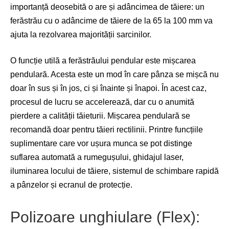
importanță deosebită o are și adâncimea de tăiere: un
ferăstrău cu o adâncime de tăiere de la 65 la 100 mm va
ajuta la rezolvarea majorității sarcinilor.
O funcție utilă a ferăstrăului pendular este mișcarea
pendulară. Acesta este un mod în care pânza se mișcă nu
doar în sus și în jos, ci și înainte și înapoi. În acest caz,
procesul de lucru se accelerează, dar cu o anumită
pierdere a calității tăieturii. Mișcarea pendulară se
recomandă doar pentru tăieri rectilinii. Printre funcțiile
suplimentare care vor ușura munca se pot distinge
suflarea automată a rumegușului, ghidajul laser,
iluminarea locului de tăiere, sistemul de schimbare rapidă
a pânzelor și ecranul de protecție.
Polizoare unghiulare (Flex):