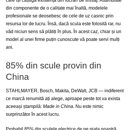
care își câștigă existența din lucrări de finisaj. Asamblate
din componente de o calitate mai înaltă, modelele
profesionale se deosebesc de cele de uz casnic prin
resursa lor de lucru. Însă, dacă scula este folosită rar, nu
văd niciun sens să plătiți în plus. În acest caz, chiar și un
model al unei firme puțin cunoscute vă poate servi mulți
ani.
85% din scule provin din
China
STAHLMAYER, Bosch, Makita, DeWalt, JCB — indiferent
ce marcă renumită ați alege, aproape peste tot va exista
aceeași ștampilă:
Made in China
. Nu este nimic
surprinzător în acest lucru.
Probabil 85% din sculele electrice de pe piața noastră