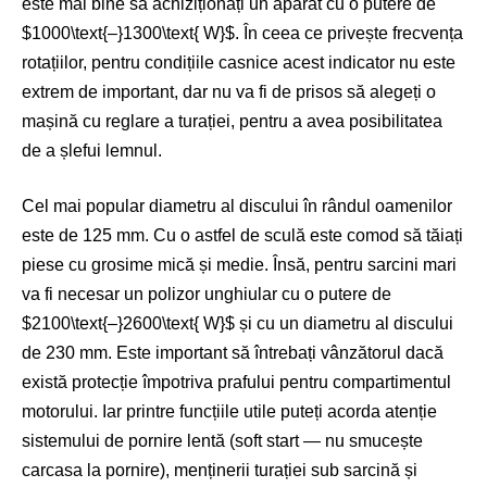
este mai bine să achiziționați un aparat cu o putere de
$1000\text{–}1300\text{ W}$
. În ceea ce privește frecvența
rotațiilor, pentru condițiile casnice acest indicator nu este
extrem de important, dar nu va fi de prisos să alegeți o
mașină cu reglare a turației, pentru a avea posibilitatea
de a șlefui lemnul.
Cel mai popular diametru al discului în rândul oamenilor
este de 125 mm. Cu o astfel de sculă este comod să tăiați
piese cu grosime mică și medie. Însă, pentru sarcini mari
va fi necesar un polizor unghiular cu o putere de
$2100\text{–}2600\text{ W}$
și cu un diametru al discului
de 230 mm. Este important să întrebați vânzătorul dacă
există protecție împotriva prafului pentru compartimentul
motorului. Iar printre funcțiile utile puteți acorda atenție
sistemului de pornire lentă (soft start — nu smucește
carcasa la pornire), menținerii turației sub sarcină și