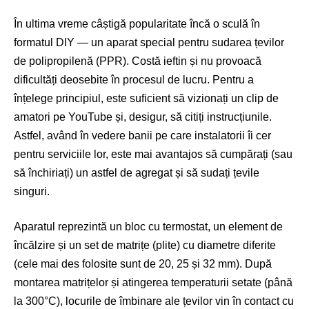
În ultima vreme câștigă popularitate încă o sculă în
formatul DIY — un aparat special pentru sudarea țevilor
de polipropilenă (PPR). Costă ieftin și nu provoacă
dificultăți deosebite în procesul de lucru. Pentru a
înțelege principiul, este suficient să vizionați un clip de
amatori pe YouTube și, desigur, să citiți instrucțiunile.
Astfel, având în vedere banii pe care instalatorii îi cer
pentru serviciile lor, este mai avantajos să cumpărați (sau
să închiriați) un astfel de agregat și să sudați țevile
singuri.
Aparatul reprezintă un bloc cu termostat, un element de
încălzire și un set de matrițe (plite) cu diametre diferite
(cele mai des folosite sunt de 20, 25 și 32 mm). După
montarea matrițelor și atingerea temperaturii setate (până
la 300°C), locurile de îmbinare ale țevilor vin în contact cu