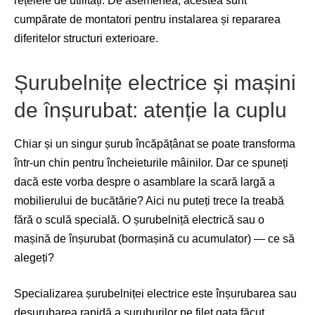
rețelele de utilități. De asemenea, acestea sunt
cumpărate de montatori pentru instalarea și repararea
diferitelor structuri exterioare.
Șurubelnițe electrice și mașini
de înșurubat: atenție la cuplu
Chiar și un singur șurub încăpățânat se poate transforma
într-un chin pentru încheieturile mâinilor. Dar ce spuneți
dacă este vorba despre o asamblare la scară largă a
mobilierului de bucătărie? Aici nu puteți trece la treabă
fără o sculă specială. O șurubelniță electrică sau o
mașină de înșurubat (bormașină cu acumulator) — ce să
alegeți?
Specializarea șurubelniței electrice este înșurubarea sau
deșurubarea rapidă a șuruburilor pe filet gata făcut,