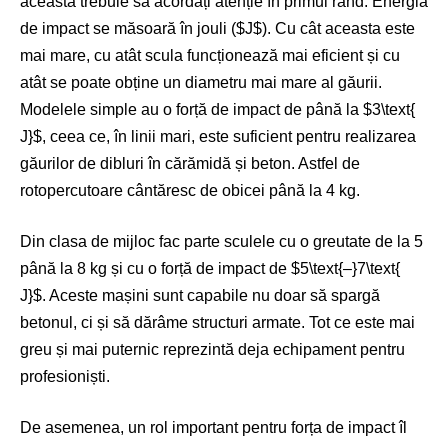
aceasta trebuie să acordați atenție în primul rând. Energia
de impact se măsoară în jouli (
$J$
). Cu cât aceasta este
mai mare, cu atât scula funcționează mai eficient și cu
atât se poate obține un diametru mai mare al găurii.
Modelele simple au o forță de impact de până la
$3\text{
J}$
, ceea ce, în linii mari, este suficient pentru realizarea
găurilor de dibluri în cărămidă și beton. Astfel de
rotopercutoare cântăresc de obicei până la 4 kg.
Din clasa de mijloc fac parte sculele cu o greutate de la 5
până la 8 kg și cu o forță de impact de
$5\text{–}7\text{
J}$
. Aceste mașini sunt capabile nu doar să spargă
betonul, ci și să dărâme structuri armate. Tot ce este mai
greu și mai puternic reprezintă deja echipament pentru
profesioniști.
De asemenea, un rol important pentru forța de impact îl