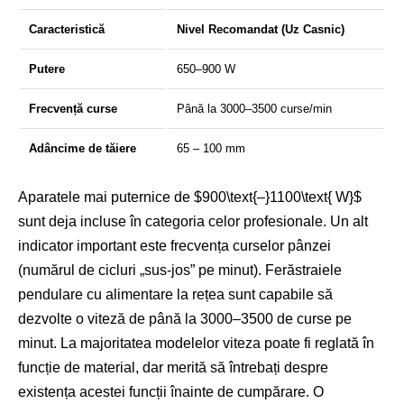
Caracteristică
Nivel Recomandat (Uz Casnic)
Putere
650–900 W
Frecvență curse
Până la 3000–3500 curse/min
Adâncime de tăiere
65 – 100 mm
Aparatele mai puternice de
$900\text{–}1100\text{ W}$
sunt deja incluse în categoria celor profesionale. Un alt
indicator important este frecvența curselor pânzei
(numărul de cicluri „sus-jos” pe minut). Ferăstraiele
pendulare cu alimentare la rețea sunt capabile să
dezvolte o viteză de până la 3000–3500 de curse pe
minut. La majoritatea modelelor viteza poate fi reglată în
funcție de material, dar merită să întrebați despre
existența acestei funcții înainte de cumpărare. O