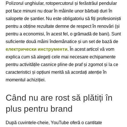
Polizorul unghiular, rotopercutorul și ferăstrăul pendular
pot face minuni nu doar în mâinile unor bărbați duri în
salopete de șantier. Nu este obligatoriu să fiți profesioniști
pentru a obține rezultate demne de respect în renovări (și
pentru a economisi, în acest fel, o grămadă de bani). Sunt
suficiente două mâini îndemânatice și un set de bază de
електрически инструменти
. În acest articol vă vom
explica cum să alegeți cele mai necesare echipamente
pentru activitățile casnice pline de praf și zgomot și la ce
caracteristici și opțiuni merită să acordați atenție în
momentul achiziției.
Când nu are rost să plătiți în
plus pentru brand
După cuvintele-cheie, YouTube oferă o cantitate