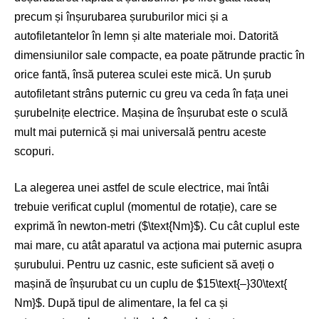
precum și înșurubarea șuruburilor mici și a
autofiletantelor în lemn și alte materiale moi. Datorită
dimensiunilor sale compacte, ea poate pătrunde practic în
orice fantă, însă puterea sculei este mică. Un șurub
autofiletant strâns puternic cu greu va ceda în fața unei
șurubelnițe electrice. Mașina de înșurubat este o sculă
mult mai puternică și mai universală pentru aceste
scopuri.
La alegerea unei astfel de scule electrice, mai întâi
trebuie verificat cuplul (momentul de rotație), care se
exprimă în newton-metri (
$\text{Nm}$
). Cu cât cuplul este
mai mare, cu atât aparatul va acționa mai puternic asupra
șurubului. Pentru uz casnic, este suficient să aveți o
mașină de înșurubat cu un cuplu de
$15\text{–}30\text{
Nm}$
. După tipul de alimentare, la fel ca și