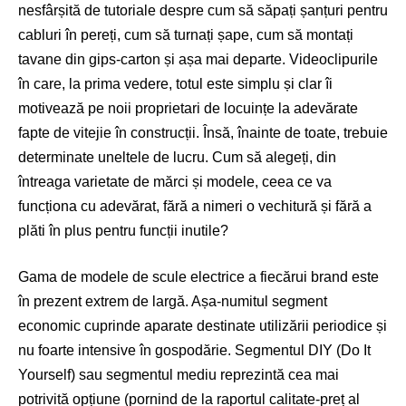
nesfârșită de tutoriale despre cum să săpați șanțuri pentru
cabluri în pereți, cum să turnați șape, cum să montați
tavane din gips-carton și așa mai departe. Videoclipurile
în care, la prima vedere, totul este simplu și clar îi
motivează pe noii proprietari de locuințe la adevărate
fapte de vitejie în construcții. Însă, înainte de toate, trebuie
determinate uneltele de lucru. Cum să alegeți, din
întreaga varietate de mărci și modele, ceea ce va
funcționa cu adevărat, fără a nimeri o vechitură și fără a
plăti în plus pentru funcții inutile?
Gama de modele de scule electrice a fiecărui brand este
în prezent extrem de largă. Așa-numitul segment
economic cuprinde aparate destinate utilizării periodice și
nu foarte intensive în gospodărie. Segmentul DIY (Do It
Yourself) sau segmentul mediu reprezintă cea mai
potrivită opțiune (pornind de la raportul calitate-preț al